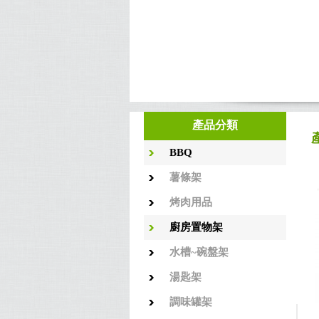
產品分類
BBQ
薯條架
烤肉用品
廚房置物架
水槽~碗盤架
湯匙架
調味罐架