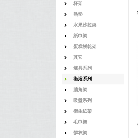
杯架
熱墊
水果沙拉架
紙巾架
蛋糕餅乾架
其它
爐具系列
衛浴系列
牆角架
吸盤系列
衛生紙架
毛巾架
髒衣架