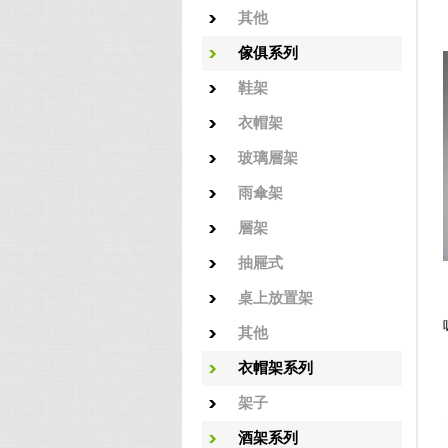
其他
傢俱系列
鞋架
衣帽架
玻璃層架
雨傘架
層架
抽屜式
桌上放置架
其他
衣帽架系列
架子
酒架系列