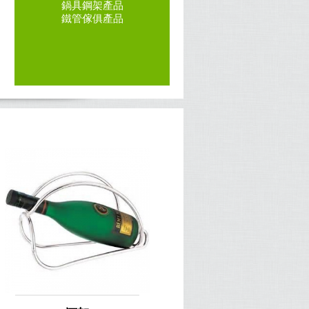
鍋具鋼架產品
鐵管傢俱產品