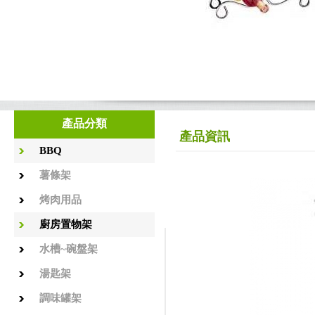
產品分類
產品資訊
BBQ
薯條架
烤肉用品
廚房置物架
水槽~碗盤架
湯匙架
調味罐架