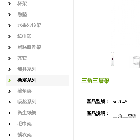
杯架
熱墊
水果沙拉架
紙巾架
蛋糕餅乾架
其它
爐具系列
衛浴系列
三角三層架
牆角架
產品型號：
su2045
吸盤系列
衛生紙架
產品說明：
三角三層架
毛巾架
髒衣架