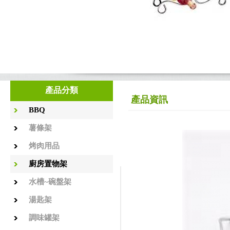
產品分類
產品資訊
BBQ
薯條架
烤肉用品
廚房置物架
水槽~碗盤架
湯匙架
調味罐架