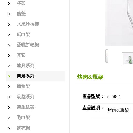
杯架
熱墊
水果沙拉架
紙巾架
蛋糕餅乾架
其它
爐具系列
衛浴系列
烤肉&瓶架
牆角架
產品型號：
su5001
吸盤系列
衛生紙架
產品說明：
烤肉&瓶架
毛巾架
髒衣架