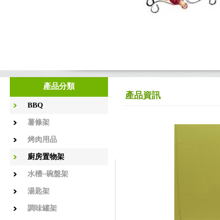
產品分類
產品資訊
BBQ
薯條架
烤肉用品
廚房置物架
水槽~碗盤架
湯匙架
調味罐架