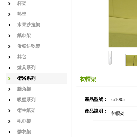
杯架
熱墊
水果沙拉架
紙巾架
蛋糕餅乾架
其它
爐具系列
衛浴系列
衣帽架
牆角架
產品型號：
su1005
吸盤系列
衛生紙架
產品說明：
衣帽架
毛巾架
髒衣架