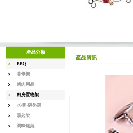
產品分類
產品資訊
BBQ
薯條架
烤肉用品
廚房置物架
水槽~碗盤架
湯匙架
調味罐架