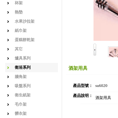
杯架
熱墊
水果沙拉架
紙巾架
蛋糕餅乾架
其它
爐具系列
衛浴系列
酒架用具
牆角架
產品型號：
su6020
吸盤系列
衛生紙架
產品說明：
酒架用具
毛巾架
髒衣架