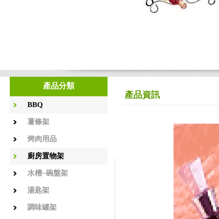
產品分類
產品資訊
BBQ
薯條架
烤肉用品
廚房置物架
水槽~碗盤架
湯匙架
調味罐架