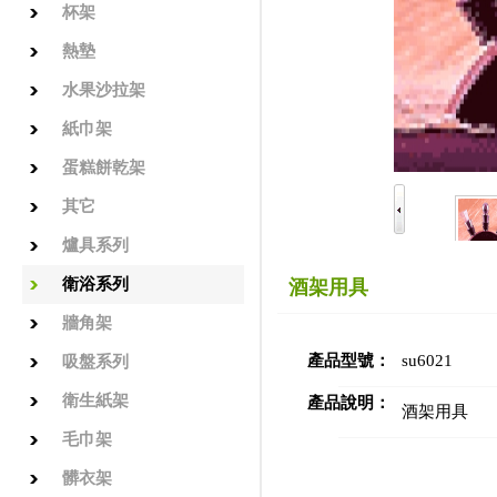
杯架
熱墊
水果沙拉架
紙巾架
蛋糕餅乾架
其它
爐具系列
衛浴系列
酒架用具
牆角架
產品型號：
su6021
吸盤系列
衛生紙架
產品說明：
酒架用具
毛巾架
髒衣架