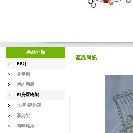
產品分類
產品資訊
BBQ
薯條架
烤肉用品
廚房置物架
水槽~碗盤架
湯匙架
調味罐架