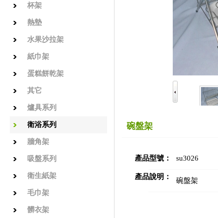
杯架
熱墊
水果沙拉架
紙巾架
蛋糕餅乾架
其它
爐具系列
衛浴系列
碗盤架
牆角架
產品型號：
su3026
吸盤系列
衛生紙架
產品說明：
碗盤架
毛巾架
髒衣架