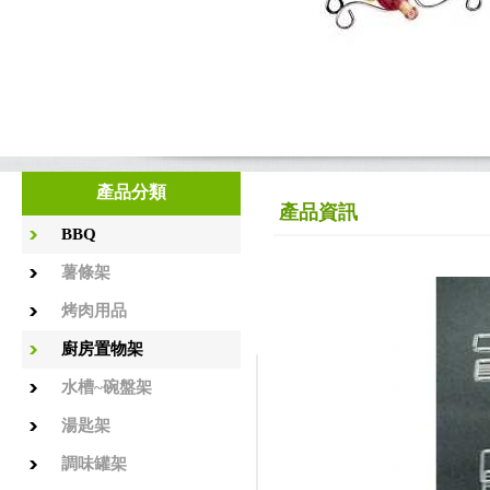
產品分類
產品資訊
BBQ
薯條架
烤肉用品
廚房置物架
水槽~碗盤架
湯匙架
調味罐架