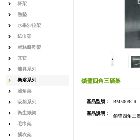
杯架
熱墊
水果沙拉架
紙巾架
蛋糕餅乾架
其它
爐具系列
衛浴系列
鎖璧四角三層架
牆角架
產品型號：
BM5009CR
吸盤系列
衛生紙架
產品說明：
鎖璧四角三
毛巾架
髒衣架