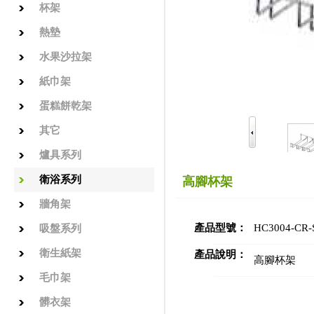
杯架
熱墊
水果沙拉架
紙巾架
蛋糕餅乾架
其它
爐具系列
衛浴系列
高腳杯架
牆角架
產品型號：
HC3004-CR-
吸盤系列
衛生紙架
產品說明：
高腳杯架
毛巾架
髒衣架