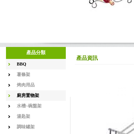
產品分類
產品資訊
BBQ
薯條架
烤肉用品
廚房置物架
水槽~碗盤架
湯匙架
調味罐架